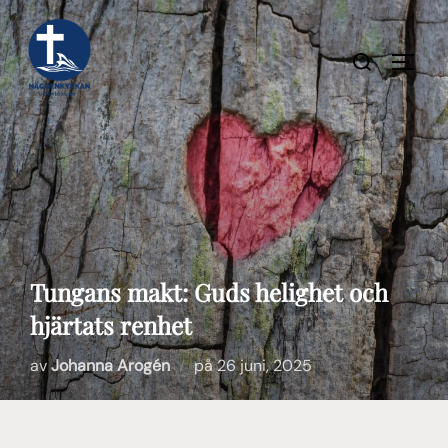
Hoppa
till
Sök
SLÅ P
innehåll
efter:
Tungans makt: Guds helighet och
hjärtats renhet
Publicerat
av
Johanna Arogén
på
26 juni, 2025
den