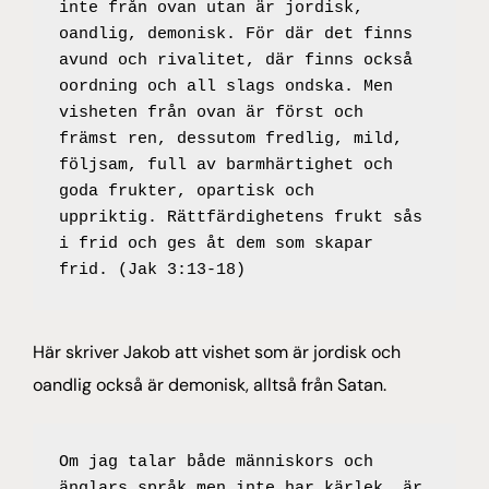
inte från ovan utan är jordisk, 
oandlig, demonisk. För där det finns 
avund och rivalitet, där finns också 
oordning och all slags ondska. Men 
visheten från ovan är först och 
främst ren, dessutom fredlig, mild, 
följsam, full av barmhärtighet och 
goda frukter, opartisk och 
uppriktig. Rättfärdighetens frukt sås 
i frid och ges åt dem som skapar 
frid. (Jak 3:13-18)
Här skriver Jakob att vishet som är jordisk och
oandlig också är demonisk, alltså från Satan.
Om jag talar både människors och 
änglars språk men inte har kärlek, är 