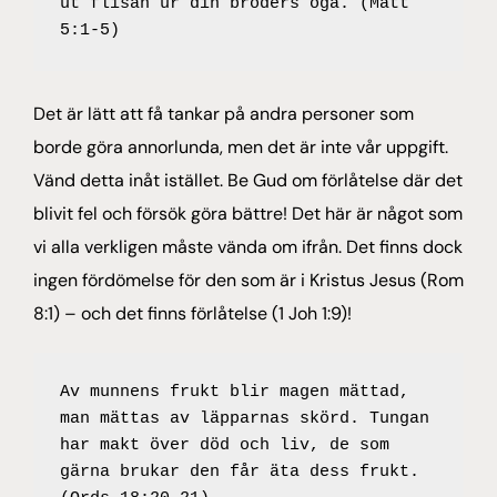
ut flisan ur din broders öga. (Matt 
5:1-5)
Det är lätt att få tankar på andra personer som
borde göra annorlunda, men det är inte vår uppgift.
Vänd detta inåt istället. Be Gud om förlåtelse där det
blivit fel och försök göra bättre! Det här är något som
vi alla verkligen måste vända om ifrån. Det finns dock
ingen fördömelse för den som är i Kristus Jesus (Rom
8:1) – och det finns förlåtelse (1 Joh 1:9)!
Av munnens frukt blir magen mättad, 
man mättas av läpparnas skörd. Tungan 
har makt över död och liv, de som 
gärna brukar den får äta dess frukt. 