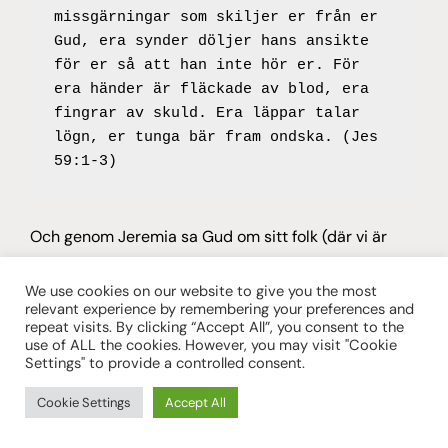
missgärningar som skiljer er från er 
Gud, era synder döljer hans ansikte 
för er så att han inte hör er. För 
era händer är fläckade av blod, era 
fingrar av skuld. Era läppar talar 
lögn, er tunga bär fram ondska. (Jes 
59:1-3)
Och genom Jeremia sa Gud om sitt folk (där vi är
inympade, om vi tillhör Jesus):
We use cookies on our website to give you the most
relevant experience by remembering your preferences and
repeat visits. By clicking “Accept All”, you consent to the
Deras tunga är en mördande pil, deras 
use of ALL the cookies. However, you may visit "Cookie
mun talar svek. De talar vänligt till 
Settings" to provide a controlled consent.
sin nästa, men i hjärtat lägger de 
Cookie Settings
Accept All
fällor för honom. Skulle jag inte 
straffa dem för sådant? säger Herren. 