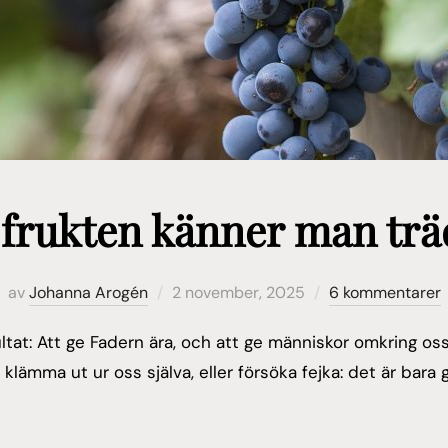
 frukten känner man trä
Publicerat
av
Johanna Arogén
2 november, 2025
6 kommentarer
den
ultat: Att ge Fadern ära, och att ge människor omkring oss 
n klämma ut ur oss själva, eller försöka fejka: det är bar