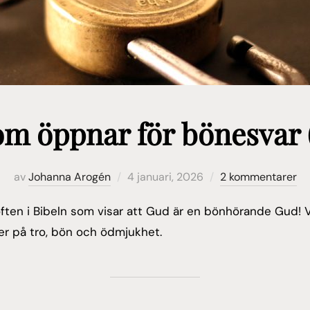
om öppnar för bönesvar (
Publicerat
av
Johanna Arogén
4 januari, 2026
2 kommentarer
den
öften i Bibeln som visar att Gud är en bönhörande Gud! 
r på tro, bön och ödmjukhet.