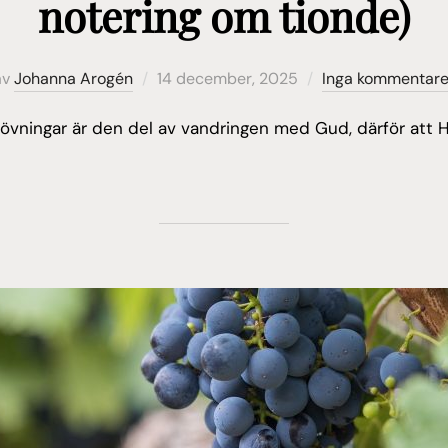
notering om tionde)
Publicerat
av
Johanna Arogén
14 december, 2025
Inga kommentare
den
övningar är den del av vandringen med Gud, därför att Ha