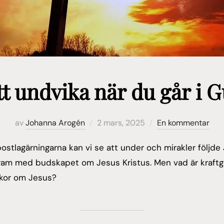
att undvika när du går i 
Publicerat
av
Johanna Arogén
2 mars, 2025
En kommentar
den
postlagärningarna kan vi se att under och mirakler följde
fram med budskapet om Jesus Kristus. Men vad är kraftgä
skor om Jesus?