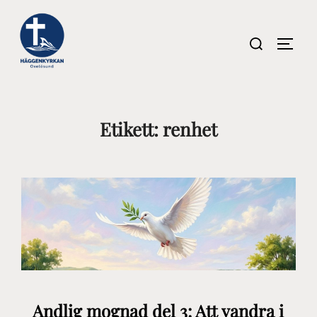
Hoppa
till
Sök
SLÅ P
innehåll
efter:
Etikett:
renhet
Andlig mognad del 3: Att vandra i