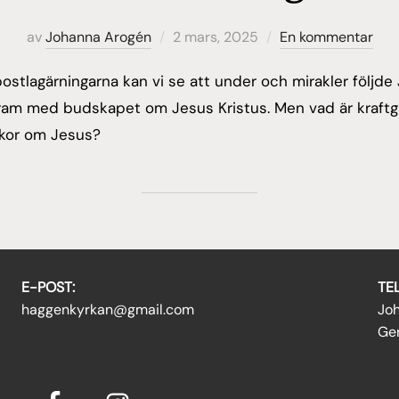
Publicerat
av
Johanna Arogén
2 mars, 2025
En kommentar
den
postlagärningarna kan vi se att under och mirakler följde
fram med budskapet om Jesus Kristus. Men vad är kraftgä
skor om Jesus?
E-POST:
TE
haggenkyrkan@gmail.com
Jo
Ger