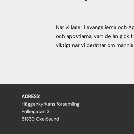
När vi läser i evangelierna och A
och apostlarna, vart de än gick 
viktigt när vi berättar om männi
ADRESS:
Häggenkyrkans församling
Folkegatan 3
61330 Oxelösund