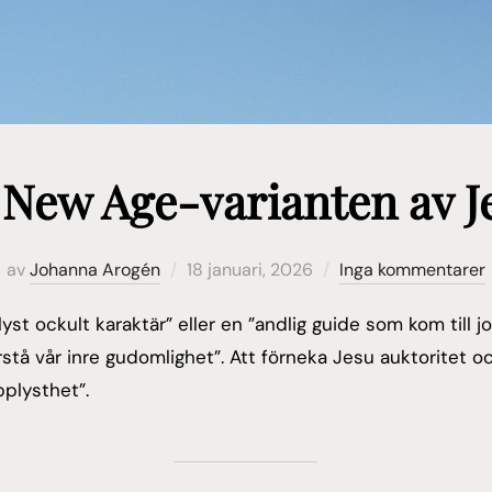
 New Age-varianten av Je
Publicerat
av
Johanna Arogén
18 januari, 2026
Inga kommentarer
den
yst ockult karaktär” eller en ”andlig guide som kom till 
örstå vår inre gudomlighet”. Att förneka Jesu auktorite
pplysthet”.