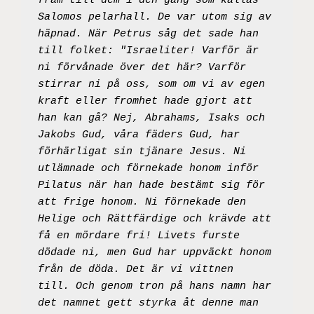
fram till dem i den gång som kallas 
Salomos pelarhall. De var utom sig av 
häpnad. När Petrus såg det sade han 
till folket: "Israeliter! Varför är 
ni förvånade över det här? Varför 
stirrar ni på oss, som om vi av egen 
kraft eller fromhet hade gjort att 
han kan gå? Nej, Abrahams, Isaks och 
Jakobs Gud, våra fäders Gud, har 
förhärligat sin tjänare Jesus. Ni 
utlämnade och förnekade honom inför 
Pilatus när han hade bestämt sig för 
att frige honom. Ni förnekade den 
Helige och Rättfärdige och krävde att 
få en mördare fri! Livets furste 
dödade ni, men Gud har uppväckt honom 
från de döda. Det är vi vittnen 
till. Och genom tron på hans namn har 
det namnet gett styrka åt denne man 