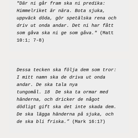
"Där ni går fram ska ni predika: 
Himmelriket är nära. Bota sjuka, 
uppväck döda, gör spetälska rena och 
driv ut onda andar. Det ni har fått 
som gåva ska ni ge som gåva."
 (Matt 
10:1; 7-8)
Dessa tecken ska följa dem som tror: 
I mitt namn ska de driva ut onda 
andar. De ska tala nya 
tungomål. 18  De ska ta ormar med 
händerna, och dricker de något 
dödligt gift ska det inte skada dem. 
De ska lägga händerna på sjuka, och 
de ska bli friska.”
 (Mark 16:17)