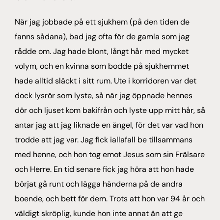
När jag jobbade på ett sjukhem (på den tiden de
fanns sådana), bad jag ofta för de gamla som jag
rådde om. Jag hade blont, långt hår med mycket
volym, och en kvinna som bodde på sjukhemmet
hade alltid släckt i sitt rum. Ute i korridoren var det
dock lysrör som lyste, så när jag öppnade hennes
dör och ljuset kom bakifrån och lyste upp mitt hår, så
antar jag att jag liknade en ängel, för det var vad hon
trodde att jag var. Jag fick iallafall be tillsammans
med henne, och hon tog emot Jesus som sin Frälsare
och Herre. En tid senare fick jag höra att hon hade
börjat gå runt och lägga händerna på de andra
boende, och bett för dem. Trots att hon var 94 år och
väldigt skröplig, kunde hon inte annat än att ge