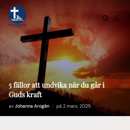
Hoppa
till
Sök
SLÅ P
innehåll
efter:
5 fällor att undvika när du går i
Guds kraft
Publicerat
av
Johanna Arogén
på
2 mars, 2025
den