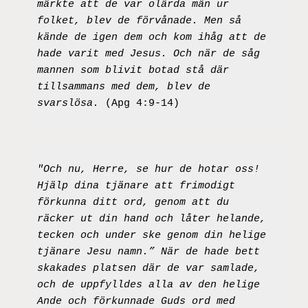
märkte att de var olärda män ur 
folket, blev de förvånade. Men så 
kände de igen dem och kom ihåg att de 
hade varit med Jesus. Och när de såg 
mannen som blivit botad stå där 
tillsammans med dem, blev de 
svarslösa. 
(Apg 4:9-14)
"Och nu, Herre, se hur de hotar oss! 
Hjälp dina tjänare att frimodigt 
förkunna ditt ord, genom att du 
räcker ut din hand och låter helande, 
tecken och under ske genom din helige 
tjänare Jesu namn.” När de hade bett 
skakades platsen där de var samlade, 
och de uppfylldes alla av den helige 
Ande och förkunnade Guds ord med 