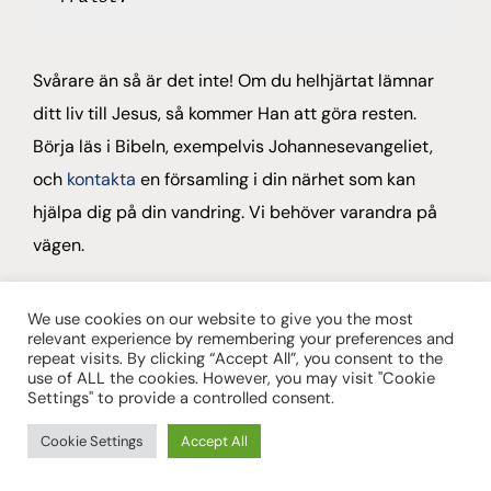
Svårare än så är det inte! Om du helhjärtat lämnar
ditt liv till Jesus, så kommer Han att göra resten.
Börja läs i Bibeln, exempelvis Johannesevangeliet,
och
kontakta
en församling i din närhet som kan
hjälpa dig på din vandring. Vi behöver varandra på
vägen.
Dela det här:
We use cookies on our website to give you the most
relevant experience by remembering your preferences and
Facebook
X
Threads
repeat visits. By clicking “Accept All”, you consent to the
use of ALL the cookies. However, you may visit "Cookie
LinkedIn
WhatsApp
E-post
Settings" to provide a controlled consent.
Skriv ut
Cookie Settings
Accept All