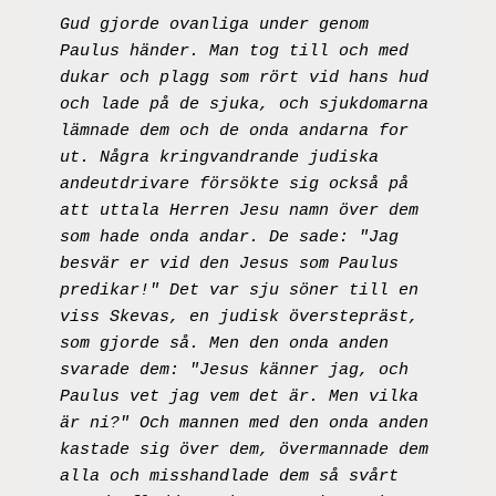
Gud gjorde ovanliga under genom 
Paulus händer. Man tog till och med 
dukar och plagg som rört vid hans hud 
och lade på de sjuka, och sjukdomarna 
lämnade dem och de onda andarna for 
ut. Några kringvandrande judiska 
andeutdrivare försökte sig också på 
att uttala Herren Jesu namn över dem 
som hade onda andar. De sade: "Jag 
besvär er vid den Jesus som Paulus 
predikar!" Det var sju söner till en 
viss Skevas, en judisk överstepräst, 
som gjorde så. Men den onda anden 
svarade dem: "Jesus känner jag, och 
Paulus vet jag vem det är. Men vilka 
är ni?" Och mannen med den onda anden 
kastade sig över dem, övermannade dem 
alla och misshandlade dem så svårt 