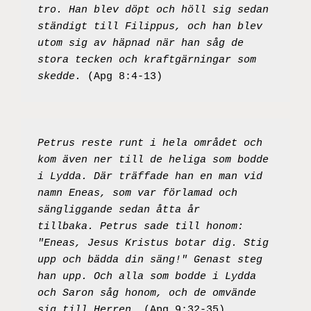
tro. Han blev döpt och höll sig sedan 
ständigt till Filippus, och han blev 
utom sig av häpnad när han såg de 
stora tecken och kraftgärningar som 
skedde. 
(Apg 8:4-13)
Petrus reste runt i hela området och 
kom även ner till de heliga som bodde 
i Lydda. Där träffade han en man vid 
namn Eneas, som var förlamad och 
sängliggande sedan åtta år 
tillbaka. Petrus sade till honom: 
"Eneas, Jesus Kristus botar dig. Stig 
upp och bädda din säng!" Genast steg 
han upp. Och alla som bodde i Lydda 
och Saron såg honom, och de omvände 
sig till Herren.
 (Apg 9:32-35)