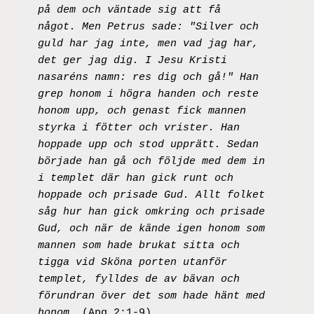
på dem och väntade sig att få 
något. Men Petrus sade: "Silver och 
guld har jag inte, men vad jag har, 
det ger jag dig. I Jesu Kristi 
nasaréns namn: res dig och gå!" Han 
grep honom i högra handen och reste 
honom upp, och genast fick mannen 
styrka i fötter och vrister. Han 
hoppade upp och stod upprätt. Sedan 
började han gå och följde med dem in 
i templet där han gick runt och 
hoppade och prisade Gud. Allt folket 
såg hur han gick omkring och prisade 
Gud, och när de kände igen honom som 
mannen som hade brukat sitta och 
tigga vid Sköna porten utanför 
templet, fylldes de av bävan och 
förundran över det som hade hänt med 
honom. 
(Apg 2:1-9)