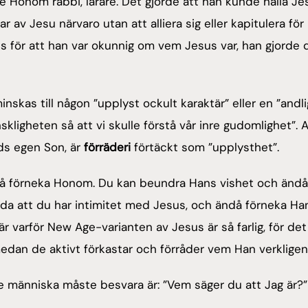
de Honom rabbi, lärare. Det gjorde att han kunde hålla Je
 av Jesu närvaro utan att alliera sig eller kapitulera för
s för att han var okunnig om vem Jesus var, han gjorde 
skas till någon ”upplyst ockult karaktär” eller en ”andli
ligheten så att vi skulle förstå vår inre gudomlighet”. A
ds egen Son, är
förräderi
förtäckt som ”upplysthet”.
ndå förneka Honom. Du kan beundra Hans vishet och ändå
vda att du har intimitet med Jesus, och ändå förneka Ha
r varför New Age-varianten av Jesus är så farlig, för det
medan de aktivt förkastar och förråder vem Han verkligen 
je människa måste besvara är: ”Vem säger du att Jag är?”