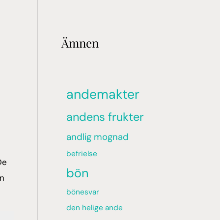
Ämnen
andemakter
andens frukter
andlig mognad
befrielse
De
bön
an
bönesvar
den helige ande