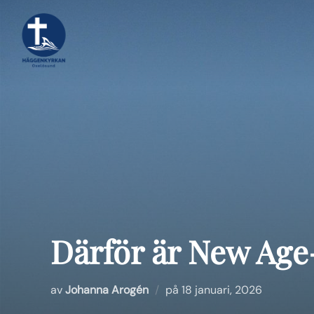
Hoppa
till
innehåll
Därför är New Age-
Publicerat
av
Johanna Arogén
på
18 januari, 2026
den