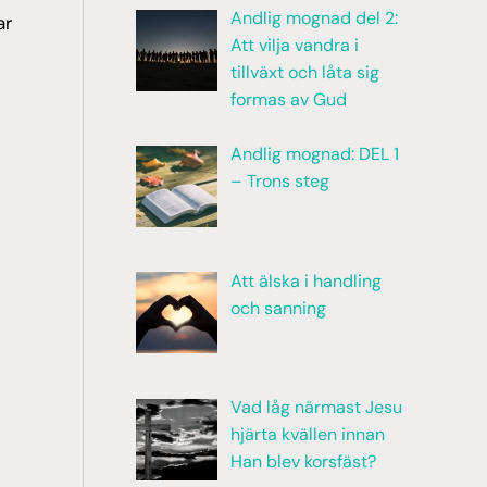
Andlig mognad del 2:
ar
Att vilja vandra i
tillväxt och låta sig
formas av Gud
Andlig mognad: DEL 1
– Trons steg
Att älska i handling
och sanning
Vad låg närmast Jesu
hjärta kvällen innan
Han blev korsfäst?