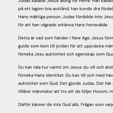
Judas kallade Jesus aldrig för Herre. Han kalla
på ett lagom bra avstånd, han kunde dra fördelar
Hans mäktiga person. Judas förrådde inte Jesu
för att han vägrade erkänna Hans herravälde.
Detta är vad som händer i New Age. Jesus förmin
guide som kom till jorden för att uppväcka mänsk
förneka Jesu auktoritet och egenskap som Gu
Du kan tala hur varmt om Jesus du vill och ä
förneka Hans identitet. Du kan till och med hä
auktoritet som Gud. Det gjorde Judas. Det här ä
tillåter människor att tro att de följer Honom, 
Därför känner de inte Gud alls. Frågan som var