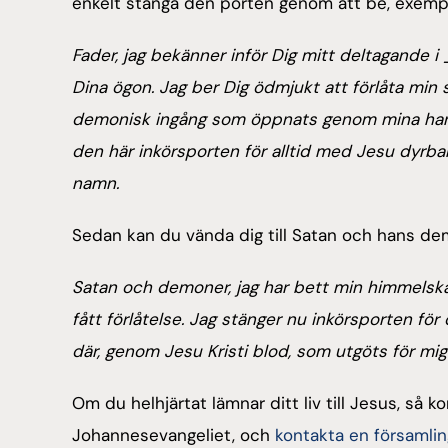
enkelt stänga den porten genom att be, exempe
Fader, jag bekänner inför Dig mitt deltagande i 
Dina ögon. Jag ber Dig ödmjukt att förlåta min 
demonisk ingång som öppnats genom mina handl
den här inkörsporten för alltid med Jesu dyrbar
namn.
Sedan kan du vända dig till Satan och hans de
Satan och demoner, jag har bett min himmelska F
fått förlåtelse. Jag stänger nu inkörsporten för d
där, genom Jesu Kristi blod, som utgöts för mig 
Om du helhjärtat lämnar ditt liv till Jesus, så 
Johannesevangeliet, och
kontakta en församlin