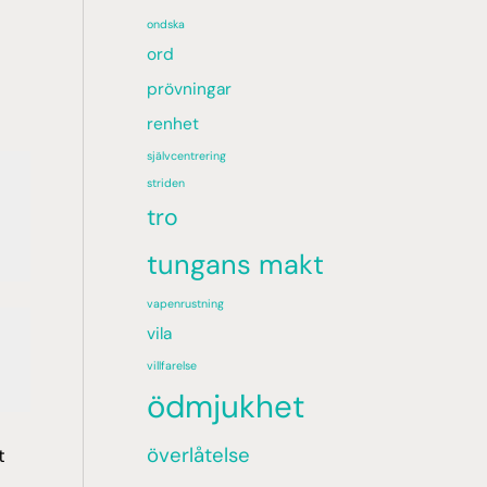
ondska
ord
prövningar
renhet
självcentrering
striden
tro
 
tungans makt
vapenrustning
vila
villfarelse
ödmjukhet
överlåtelse
t