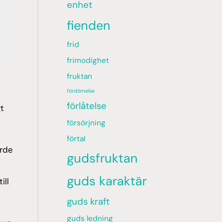
enhet
 
fienden
frid
frimodighet
fruktan
fördömelse
förlåtelse
t
försörjning
förtal
örde
gudsfruktan
guds karaktär
ill
guds kraft
guds ledning