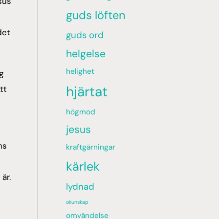
sus
guds löften
det
guds ord
helgelse
helighet
g
hjärtat
tt
högmod
jesus
ns
kraftgärningar
kärlek
är.
lydnad
okunskap
omvändelse