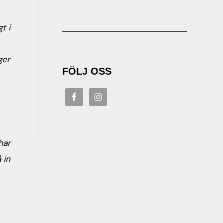
t i
ger
FÖLJ OSS
har
 in