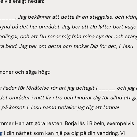
lvis enligt nedan:
_____. Jag bekänner att detta är en styggelse, och vidrig
synd på det här området. Jag ber att Du lyfter bort varje
ingar, och att Du renar mig från mina synder och stän
a blod. Jag ber om detta och tackar Dig för det, i Jesu
moner och säga högt:
ader för förlåtelse för att jag deltagit i _____ och jag 
et området i mitt liv i tro och hindrar dig för alltid att gå
på korset. I Jesu namn befaller jag dig att lämna!
kommer Han att göra resten. Börja läs i Bibeln, exempelvis
g
i din närhet som kan hjälpa dig på din vandring. Vi