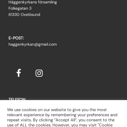
Häggenkyrkans församling
Folkegatan 3
61330 Oxelösund
E-POST:
haggenkyrkan@gmail.com
TELEFON:
Johanna Arogén, pastor: 079-355 05 70
We use cookies on our website to give you the most
Gert Bennevall, vice ordförande: 073-095 95 75
relevant experience by remembering your preferences and
repeat visits. By clicking “Accept All”, you consent to the
use of ALL the cookies. However, you may visit "Cookie