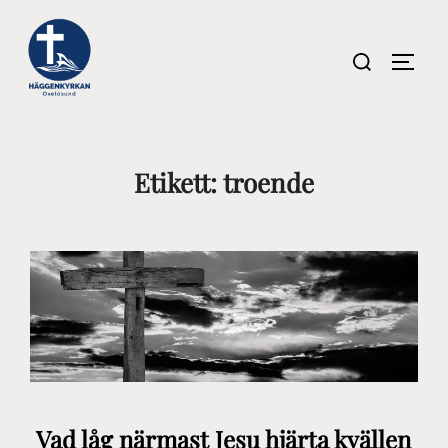
Hoppa
till
Sök
SLÅ P
innehåll
efter:
Etikett:
troende
Vad låg närmast Jesu hjärta kvällen