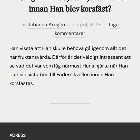
innan Han blev korsfäst?
Publicerat
av
Johanna Arogén
5 april, 2026
Inga
den
kommentarer
Han visste att Han skulle behöva gå igenom allt det
här fruktansvärda. Därför är det väldigt intressant att
se vad det var som låg närmast Hans hjärta när Han
bad sin sista bön till Fadern kvällen innan Han
korsfästes.
ADRESS: