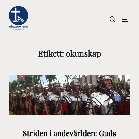
Hoppa
till
Sök
SLÅ P
innehåll
efter:
Etikett:
okunskap
Striden i andevärlden: Guds