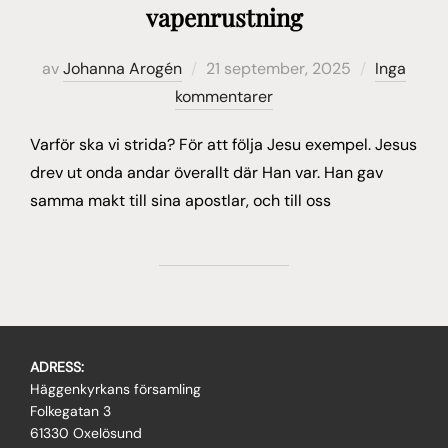
vapenrustning
Publicerat
av
Johanna Arogén
21 september, 2025
Inga
den
kommentarer
Varför ska vi strida? För att följa Jesu exempel. Jesus
drev ut onda andar överallt där Han var. Han gav
samma makt till sina apostlar, och till oss
ADRESS:
Häggenkyrkans församling
Folkegatan 3
61330 Oxelösund