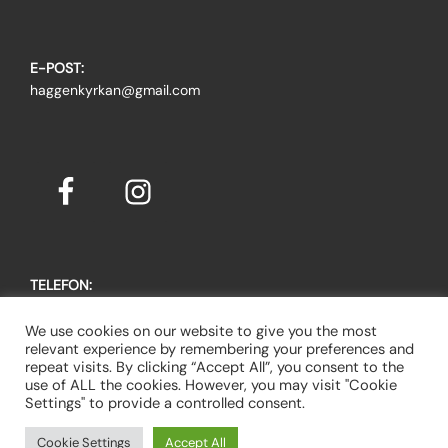
E-POST:
haggenkyrkan@gmail.com
TELEFON:
Johanna Arogén, pastor: 079-355 05 70
Gert Bennevall, vice ordförande: 073-095 95 75
We use cookies on our website to give you the most
relevant experience by remembering your preferences and
repeat visits. By clicking “Accept All”, you consent to the
use of ALL the cookies. However, you may visit "Cookie
Settings" to provide a controlled consent.
Copyright © 2026 Häggenkyrkan
Cookie Settings
Accept All